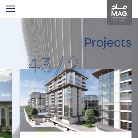
Projects
43
/
2