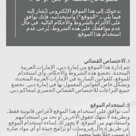
بدخولك إلى هذا الموقع الإلكتروني (يُشار إليه
فيما يلي بـ “الموقع”) واستخدامه، فإنك توافق
على الالتزام بالشروط والأحكام التالية. في حال
عدم موافقتك على هذه الشروط، يُرجى عدم
استخدام هذا الموقع.
1. الاختصاص القضائي
تتم إدارة هذا الموقع من إمارة دبي، الإمارات العربية
المتحدة. تخضع هذه الشروط والأحكام، وأي استخدام
للموقع، للقوانين السارية في الإمارات العربية المتحدة،
وبشكل خاص القوانين المعمول بها في إمارة دبي. تخضع
جميع النزاعات للاختصاص القضائي الحصري لمحاكم دبي.
2. استخدام الموقع
أنت توافق على استخدام هذا الموقع لأغراض قانونية فقط،
وبطريقة لا تنتهك حقوق الآخرين أو تحد من استخدامهم
واستفادتهم من الموقع. لا يجوز لك إساءة استخدام الموقع
عن طريق إدخال فيروسات أو برامج خبيثة أو أي مواد ضارة
أو تسبب خللاً تقنياً متعمداً.