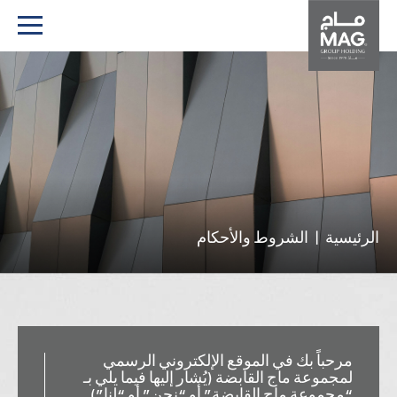
الرئيسية
|
الشروط والأحكام
مرحباً بك في الموقع الإلكتروني الرسمي
لمجموعة ماج القابضة (يُشار إليها فيما يلي بـ
“مجموعة ماج القابضة” أو “نحن” أو “لنا”).