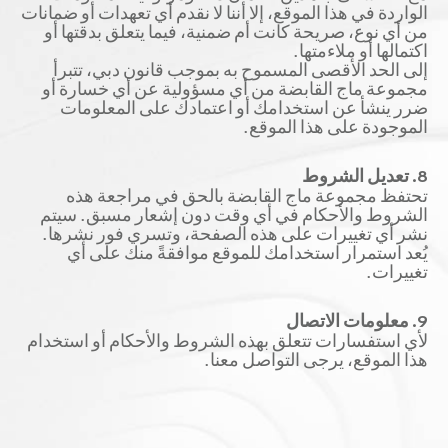
الواردة في هذا الموقع، إلا أننا لا نقدم أي تعهدات أو ضمانات
من أي نوع، صريحة كانت أم ضمنية، فيما يتعلق بدقتها أو
اكتمالها أو ملاءمتها.
إلى الحد الأقصى المسموح به بموجب قانون دبي، تتبرأ
مجموعة ماج القابضة من أي مسؤولية عن أي خسارة أو
ضرر ينشأ عن استخدامك أو اعتمادك على المعلومات
الموجودة على هذا الموقع.
8. تعديل الشروط
تحتفظ مجموعة ماج القابضة بالحق في مراجعة هذه
الشروط والأحكام في أي وقت دون إشعار مسبق. سيتم
نشر أي تغييرات على هذه الصفحة، وتسري فور نشرها.
يُعد استمرار استخدامك للموقع موافقةً منك على أي
تغييرات.
9. معلومات الاتصال
لأي استفسارات تتعلق بهذه الشروط والأحكام أو استخدام
هذا الموقع، يرجى التواصل معنا.