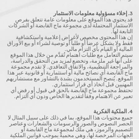
3. إخلاء مسؤولية معلومات الاستثمار
قد يحتوي هذا الموقع على معلومات عامة تتعلق بفرص
الاستثمار المحتملة لدى مجموعة ماج القابضة أو الشركات
التابعة لها.
إن هذا المحتوى مخصص لأغراض إعلامية واستكشافية
فقط ولا يشكل عرضاً أو طلباً أو توصية لشراء أو بيع الأوراق
المالية أو القيام بأي التزام مالي.
سيتم التعامل مع طلبات اهتمام تُقدَّم من خلال هذا الموقع
على أنها غير ملزمة، وتخضع لمزيد من التحقق والدراسة،
والمراجعة التنظيمية، والاتفاق التعاقدي. لا تقدم مجموعة
ماج القابضة أي نصائح مالية أو استثمارية أو قانونية عبر هذا
الموقع. يُنصح المستخدمون بشدة بالتشاور مع مستشاريهم
المهنيين قبل اتخاذ أي قرار استثماري.
تحتفظ مجموعة ماج القابضة بالحق في قبول أو رفض أي
تعبير عن الاهتمام وفقاً لتقديرها الخاص ودون أي التزام.
4. الملكية الفكرية
جميع محتويات هذا الموقع، بما في ذلك على سبيل المثال لا
الحصر النصوص والصور والرسومات والشعارات وعناصر
التصميم والرموز، هي ملكٌ لمجموعة ماج القابضة أو
الجهات المرخصة لها، وهي محميةٌ بموجب قوانين الملكية